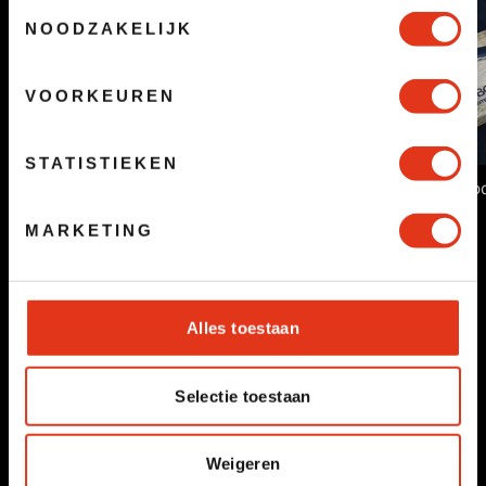
Toestemmingsselectie
NOODZAKELIJK
VOORKEUREN
STATISTIEKEN
Broodmes & broo
Koelcontainer
€3,98
MARKETING
€1,00
Alles toestaan
Selectie toestaan
Weigeren