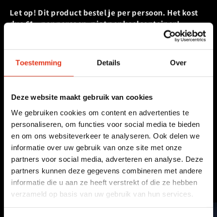
Let op! Dit product bestel je per persoon. Het kost
dus €1,- per persoon, niet per koelcontainer!
Het is niet mogelijk om een gedeelte te laten verpakken
in een koelcontainer dus bestel dit artikel voor het
Toestemming
Details
Over
totale aantal personen.
Deze website maakt gebruik van cookies
Al onze pakketen zijn inclusief:
We gebruiken cookies om content en advertenties te
personaliseren, om functies voor social media te bieden
en om ons websiteverkeer te analyseren. Ook delen we
Deel
Tweet
Deel
Tweet
informatie over uw gebruik van onze site met onze
op
op
partners voor social media, adverteren en analyse. Deze
facebook
twitter
partners kunnen deze gegevens combineren met andere
Besteltip!
informatie die u aan ze heeft verstrekt of die ze hebben
verzameld op basis van uw gebruik van hun services.