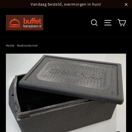
Translation
Vandaag besteld, overmorgen in huis!
missing:
"S
nl.general.accessibility.skip_to_content
Wi
Zoeken
Site navi
Home
/
Koelcontainer