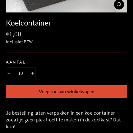
Sluiten
(esc)
Koelcontainer
Prijs
€1,00
Inclusief BTW
AANTAL
−
+
Voeg toe aan winkelwagen
Je bestelling laten verpakken in een koelcontainer
zodat je geen plek hoeft te maken in de koelkast? Dat
kan!