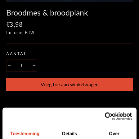
(esc)
Broodmes & broodplank
Prijs
€3,98
Inclusief BTW
AANTAL
−
+
Voeg toe aan winkelwagen
Al onze pakketen zijn inclusief:
Toestemming
Details
Over
Deel
Tweet
Deel
Tweet