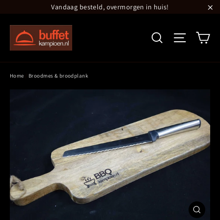
Translation
Vandaag besteld, overmorgen in huis!
missing:
"S
nl.general.accessibility.skip_to_content
Wi
Zoeken
Site navi
Home
/
Broodmes & broodplank
Sluiten