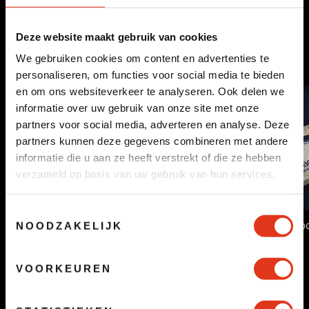
op
op
facebook
twitter
Deze website maakt gebruik van cookies
Besteltip!
We gebruiken cookies om content en advertenties te
personaliseren, om functies voor social media te bieden
en om ons websiteverkeer te analyseren. Ook delen we
informatie over uw gebruik van onze site met onze
partners voor social media, adverteren en analyse. Deze
partners kunnen deze gegevens combineren met andere
informatie die u aan ze heeft verstrekt of die ze hebben
verzameld op basis van uw gebruik van hun services.
Toestemmingsselectie
Broodmes & broo
NOODZAKELIJK
Koelcontainer
€3,98
€1,00
VOORKEUREN