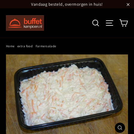
Translation
Vandaag besteld, overmorgen in huis!
missing:
"S
nl.general.accessibility.skip_to_content
Wi
Zoeken
Site navi
Home
/
extra food
/
Farmersalade
Sluiten