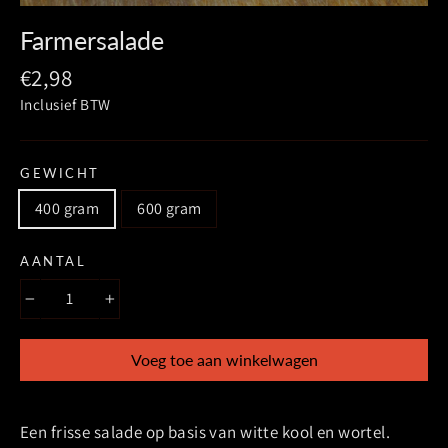
(esc)
Farmersalade
Prijs
€2,98
Inclusief BTW
GEWICHT
400 gram
600 gram
AANTAL
−
+
Voeg toe aan winkelwagen
Een frisse salade op basis van witte kool en wortel.