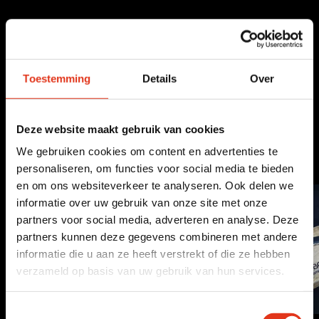
Al onze pakketen zijn inclusief:
Toestemming
Details
Over
Deel
Tweet
Deel
Tweet
op
op
facebook
twitter
Deze website maakt gebruik van cookies
Besteltip!
We gebruiken cookies om content en advertenties te
personaliseren, om functies voor social media te bieden
en om ons websiteverkeer te analyseren. Ook delen we
informatie over uw gebruik van onze site met onze
partners voor social media, adverteren en analyse. Deze
partners kunnen deze gegevens combineren met andere
informatie die u aan ze heeft verstrekt of die ze hebben
verzameld op basis van uw gebruik van hun services.
Toestemmingsselectie