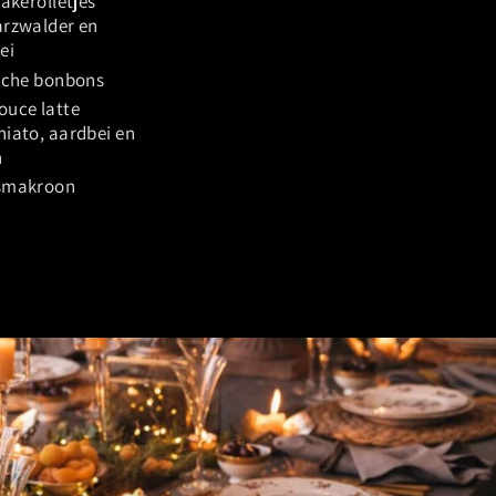
akerolletjes
rzwalder en
ei
sche bonbons
uce latte
iato, aardbei en
n
smakroon