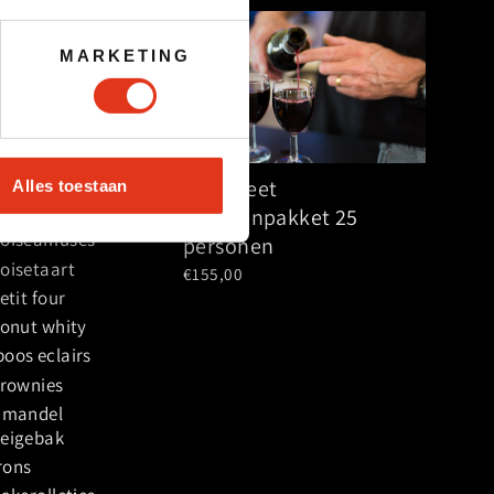
MARKETING
ffet Luxe
Compleet
Alles toestaan
drankenpakket 25
oiseamuses
personen
oisetaart
€155,00
etit four
donut whity
oos eclairs
brownies
amandel
eigebak
rons