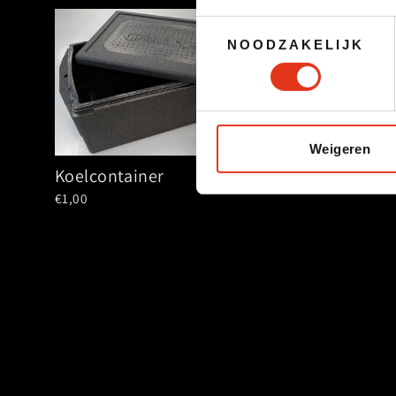
Toestemmingsselectie
NOODZAKELIJK
Weigeren
Broodmes & br
Koelcontainer
€3,98
€1,00