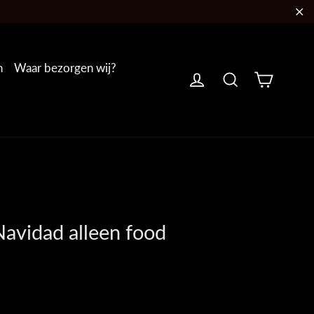
"S
n
Waar bezorgen wij?
Winkel
Inloggen
Zoeken
Navidad alleen food