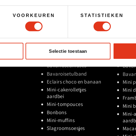
VOORKEUREN
STATISTIEKEN
Dessertbuffet
Dessertbu
Selectie toestaan
€5,49
€5,98
oodplank
Bavarioseamuses
Bavar
Bavaroisetulband
Bavar
Eclairs choco en banaan
Mini p
Mini-cakerolletjes
Mini 
aardbei
Framb
Mini-tompouces
Mini 
Bonbons
Mini-
Mini-muffins
aardb
Slagroomsoesjes
Maca