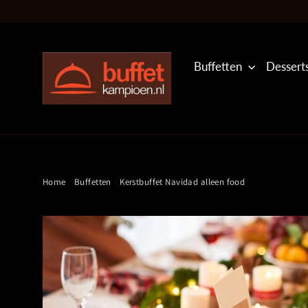
Translation
missing:
nl.general.accessibility.skip_to_content
Buffetten
Dessert
Home
/
Buffetten
/
Kerstbuffet Navidad alleen food