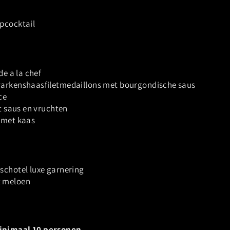
pcocktail
de a la chef
arkenshaasfiletmedaillons met bourgondische saus
ce
et saus en vruchten
 met kaas
schotel luxe garnering
 meloen
inimaal 10 personen.