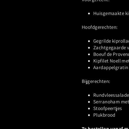
Huisgemaakte ki
Hoofdgerechten:
Gegrilde kiprolla
Zachtgegaarde v
Boeuf de Proven
Kipfilet Noell m
Aardappelgratin
Bijgerechten:
Rundvleessalade
Serranoham met
Stoofpeertjes
Plukbrood
Te bestellen vanaf m