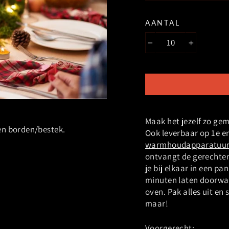
AANTAL
−
+
Maak het jezelf zo gem
en borden/bestek.
Ook leverbaar op 1e en
warmhoudapparatuur 
ontvangt de gerechte
je bij elkaar in een p
minuten laten doorwarm
oven. Pak alles uit en
maar!
Voorgerecht: