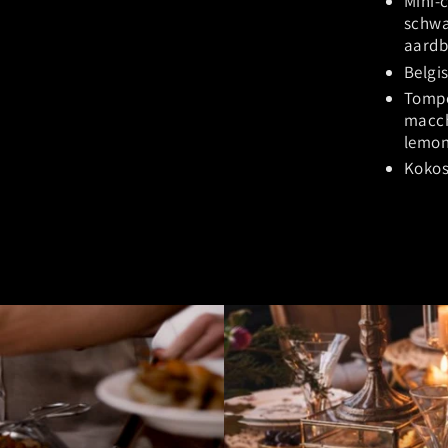
Mini-c
schwa
aardb
Belgi
Tompo
macch
lemo
Koko