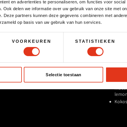
ent en advertenties te personaliseren, om functies voor social
Eclairs choco en banaan
Mini p
. Ook delen we informatie over uw gebruik van onze site met on
Mini-cakerolletjes
Mini 
e. Deze partners kunnen deze gegevens combineren met andere i
aardbei
Framb
erzameld op basis van uw gebruik van hun services.
Mini-tompouces
Mini 
Bonbons
Mini-
Mini-muffins
aardb
VOORKEUREN
STATISTIEKEN
Slagroomsoesjes
Maca
Mini-c
schwa
aardb
Belgi
Selectie toestaan
Tompo
macch
lemo
Koko