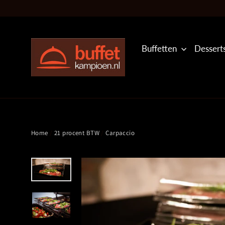
Translation
missing:
nl.general.accessibility.skip_to_content
Buffetten
Dessert
Home
/
21 procent BTW
/
Carpaccio