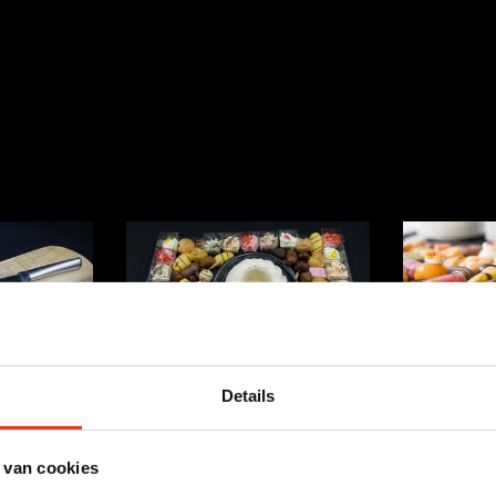
Dessertbuffet
Dessertbu
Details
€5,49
€5,98
oodplank
Bavarioseamuses
Bavar
 van cookies
Bavaroisetulband
Bavar