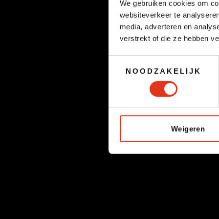
We gebruiken cookies om cont
websiteverkeer te analyseren
media, adverteren en analys
verstrekt of die ze hebben v
Toestemmingsselectie
NOODZAKELIJK
Weigeren