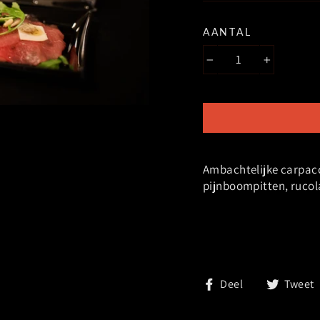
AANTAL
−
+
Ambachtelijke carpac
pijnboompitten, rucola
Deel
Deel
Tweet
op
facebook