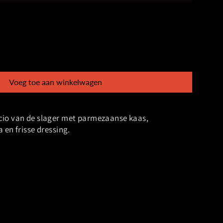
Voeg toe aan winkelwagen
cio van de slager met parmezaanse kaas,
 en frisse dressing.
Tweet
op
twitter