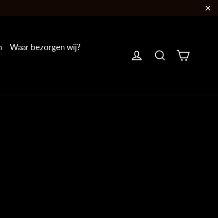
"S
n
Waar bezorgen wij?
Winkel
Inloggen
Zoeken