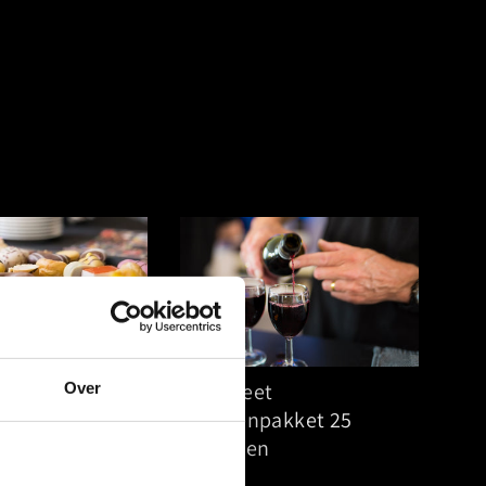
ffet Luxe
Compleet
Over
drankenpakket 25
oiseamuses
personen
oisetaart
€155,00